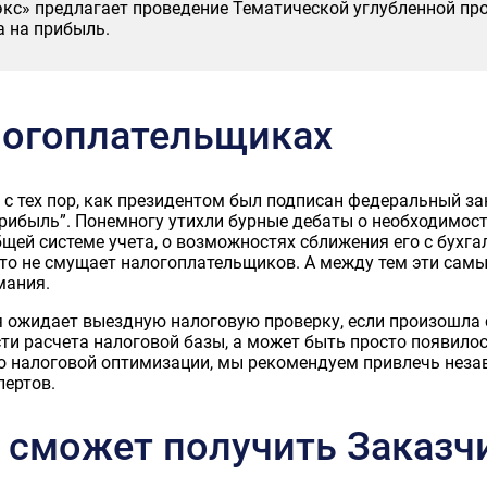
экс» предлагает проведение Тематической углубленной пр
а на прибыль.
логоплательщиках
 с тех пор, как президентом был подписан федеральный з
прибыль”. Понемногу утихли бурные дебаты о необходимост
щей системе учета, о возможностях сближения его с бухг
дто не смущает налогоплательщиков. А между тем эти сам
мания.
 ожидает выездную налоговую проверку, если произошла с
ти расчета налоговой базы, а может быть просто появило
о налоговой оптимизации, мы рекомендуем привлечь нез
ертов.
сможет получить Заказчи