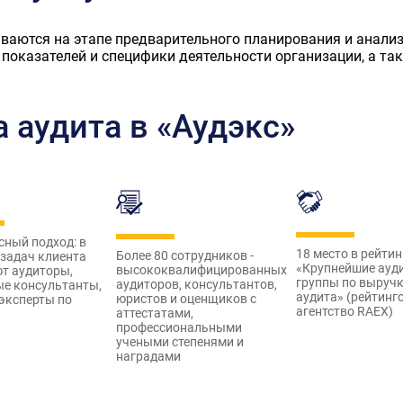
ываются на этапе предварительного планирования и анали
 показателей и специфики деятельности организации, а т
 аудита в «Аудэкс»
ный подход: в
18 место в рейтин
Более 80 сотрудников -
задач клиента
«Крупнейшие ауд
высококвалифицированных
т аудиторы,
группы по выручк
аудиторов, консультантов,
ые консультанты,
аудита» (рейтинг
юристов и оценщиков с
эксперты по
агентство RAEX)
аттестатами,
профессиональными
учеными степенями и
наградами