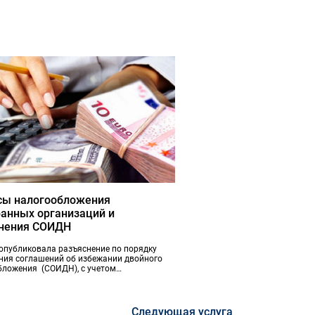
сы налогообложения
анных организаций и
нения СОИДН
опубликовала разъяснение по порядку
ния соглашений об избежании двойного
бложения (СОИДН), с учетом
ированной «Многосторонней конвенции о
действии размыванию налоговой базы и
прибыли из-под налогообложения»
Следующая услуга