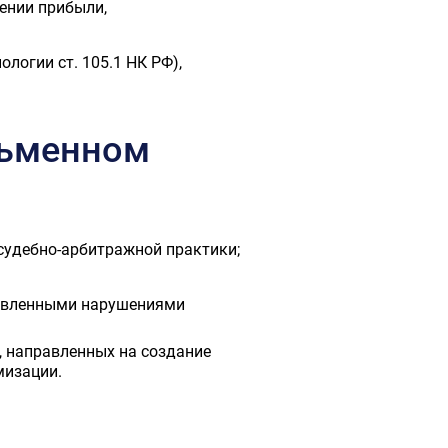
ении прибыли,
логии ст. 105.1 НК РФ),
сьменном
судебно-арбитражной практики;
новленными нарушениями
, направленных на создание
мизации.