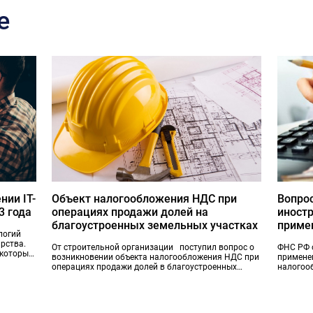
е
нии IT-
Объект налогообложения НДС при
Вопро
3 года
операциях продажи долей на
иностр
благоустроенных земельных участках
приме
логий
рства.
От строительной организации поступил вопрос о
ФНС РФ 
 которые
возникновении объекта налогообложения НДС при
примене
знеса.
операциях продажи долей в благоустроенных
налогоо
земельных участках.
ратифиц
противо
выводу 