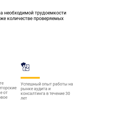
за необходимой трудоемкости
акже количестве проверяемых
ге
Успешный опыт работы на
иторские
рынке аудита и
е от
консалтинга в течение 30
овое
лет