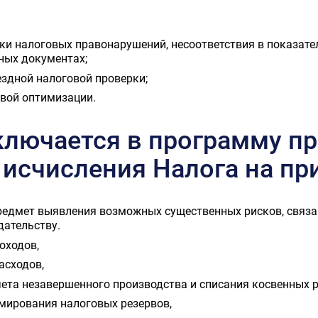
и налоговых правонарушений, несоответствия в показател
ных документах;
здной налоговой проверки;
овой оптимизации.
ключается в программу п
 исчисления Налога на пр
предмет выявления возможных существенных рисков, связ
дательству.
оходов,
асходов,
ета незавершенного производства и списания косвенных р
мирования налоговых резервов,