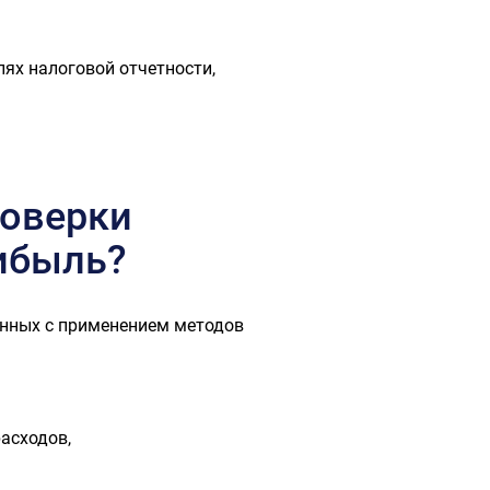
ях налоговой отчетности,
роверки
ибыль?
анных с применением методов
асходов,