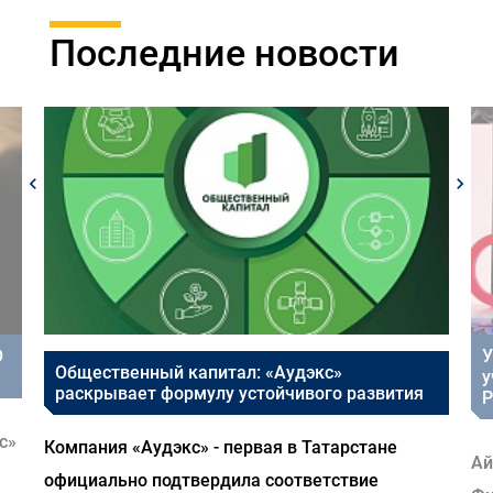
Последние новости
О
У
Общественный капитал: «Аудэкс»
у
раскрывает формулу устойчивого развития
Р
с»
Компания «Аудэкс» - первая в Татарстане
Ай
официально подтвердила соответствие