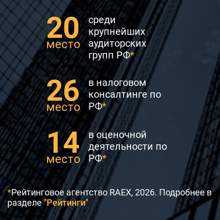
20
среди
крупнейших
место
аудиторских
групп РФ
*
26
в налоговом
консалтинге по
место
РФ
*
14
в оценочной
деятельности по
место
РФ
*
*
Рейтинговое агентство RAEX, 2026.
Подробнее в
разделе
"Рейтинги"