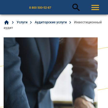
search
menu
8 800 500-52-87
home
Услуги
Аудиторские услуги
Инвестиционный
аудит