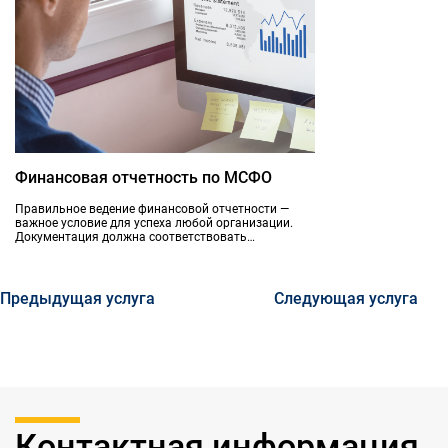
горькая правда жизни о жестоких законах бизнеса
и, как следствие, разочарование. Кто виноват и что
делать? К кому обратиться за помощью, советом,
рекомендациями? Ответ очевиден.
Финансовая отчетность по МСФО
Правильное ведение финансовой отчетности —
важное условие для успеха любой организации.
Документация должна соответствовать
международным стандартам (МСФО), где указан
порядок отражения операций и действий.
Предыдущая услуга
Следующая услуга
Контактная информация