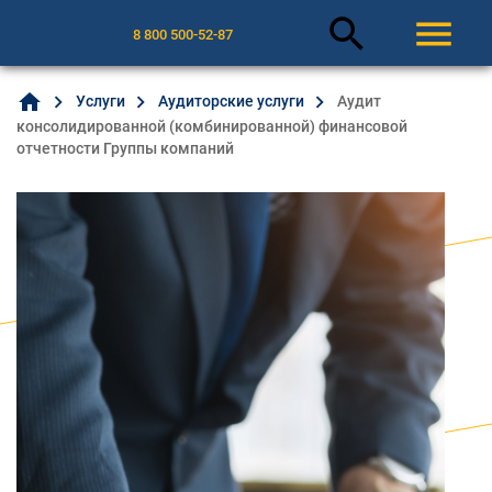
search
menu
8 800 500-52-87
home
Услуги
Аудиторские услуги
Аудит
консолидированной (комбинированной) финансовой
отчетности Группы компаний