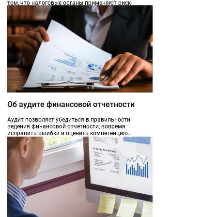
том, что налоговые органы применяют риск-
ориентированный подход: проверки назначаются
только при наличии достаточных оснований
полагать, что налогоплательщик нарушает
законодательство.
Об аудите финансовой отчетности
Аудит позволяет убедиться в правильности
ведения финансовой отчетности, вовремя
исправить ошибки и оценить компетенцию
сотрудников. Проверяется отчетность по итогам
месяца, квартала или года. Закон обязывает
некоторые фирмы проводить проверку регулярно,
но многие компании делают это по собственной
инициативе.